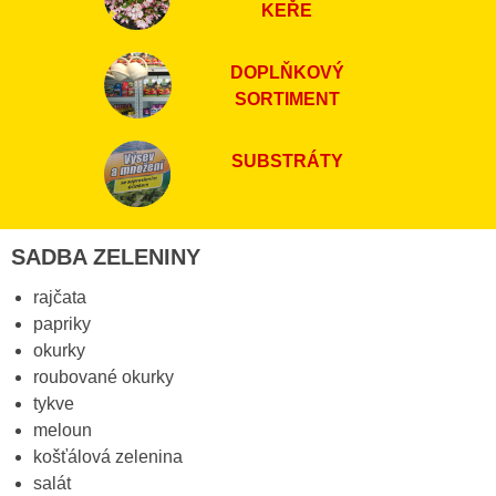
KEŘE
DOPLŇKOVÝ
SORTIMENT
SUBSTRÁTY
SADBA ZELENINY
rajčata
papriky
okurky
roubované okurky
tykve
meloun
košťálová zelenina
salát